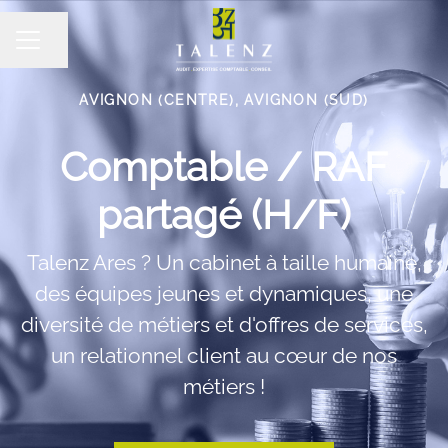
Partager la page
MENU CARRIÈRE
AVIGNON (CENTRE), AVIGNON (SUD)
Comptable / RAF
partagé (H/F)
Talenz Ares ? Un cabinet à taille humaine,
des équipes jeunes et dynamiques, une
diversité de métiers et d'offres de services,
un relationnel client au cœur de nos
métiers !