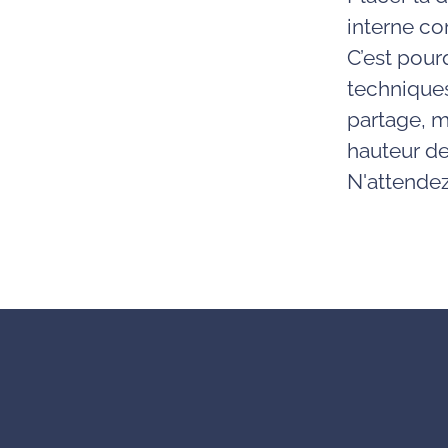
interne co
C’est pou
techniques
partage, m
hauteur de
N'attendez