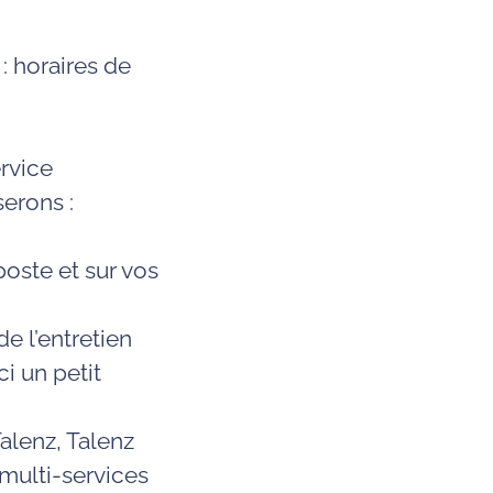
: horaires de
ervice
serons :
oste et sur vos
e l’entretien
i un petit
alenz, Talenz
multi-services