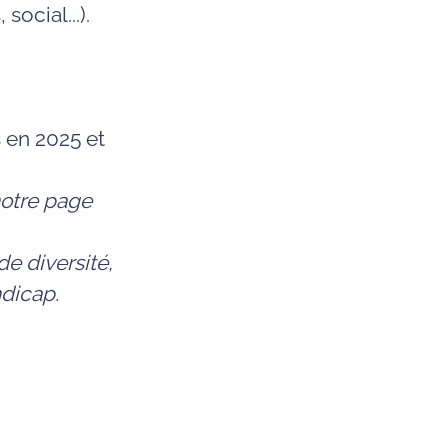
social...).
s en 2025 et
notre page
e diversité,
ndicap.