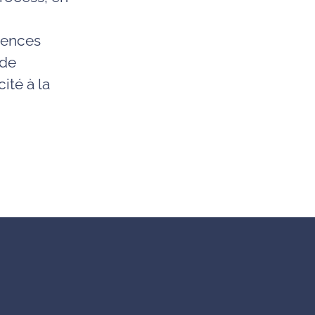
tences
 de
ité à la