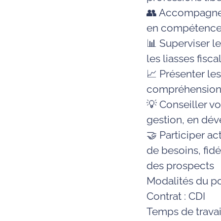
👥 Accompagne
en compétences
📊 Superviser le
les liasses fisca
📈 Présenter le
compréhension d
💡 Conseiller v
gestion, en dév
🤝 Participer 
de besoins, fi
des prospects
Modalités du po
Contrat : CDI
Temps de travail