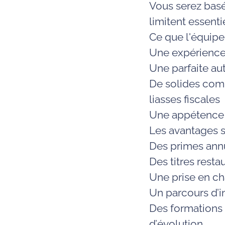
Vous serez basé
limitent essent
Ce que l'équipe
Une expérience s
Une parfaite au
De solides comp
liasses fiscales
Une appétence 
Les avantages s
Des primes annu
Des
titres rest
Une prise en c
Un parcours d’
i
Des formations 
d’
évolution