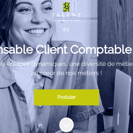
EU
sable Client Comptable 
des équipes dynamiques, une diversité de métiers 
au cœur de nos métiers !
Postuler