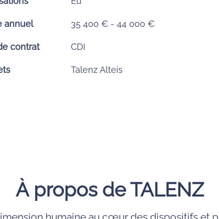
sations
Eu
e annuel
35 400 € - 44 000 €
de contrat
CDI
ets
Talenz Alteis
À propos de TALENZ
dimension humaine au cœur des dispositifs et p