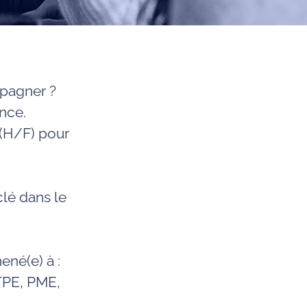
mpagner ?
nce.
(H/F)
pour
clé dans le
ené(e) à :
TPE, PME,