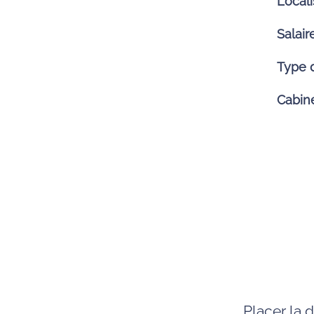
Locali
Salair
Type 
Cabin
Placer la 