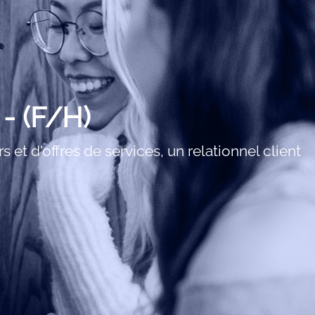
- (F/H)
et d'offres de services, un relationnel client