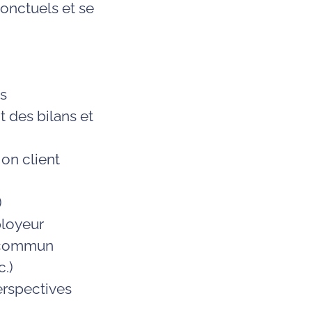
ponctuels et se
ts
 des bilans et
on client
)
ployeur
n commun
c.)
erspectives