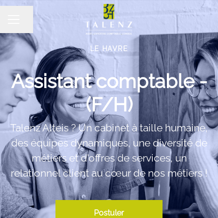
Partager la page
MENU CARRIÈRE
LE HAVRE
Assistant comptable -
(F/H)
Talenz Alteis ? Un cabinet à taille humaine,
des équipes dynamiques, une diversité de
métiers et d'offres de services, un
relationnel client au cœur de nos métiers !
Postuler