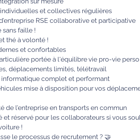
ntégration
sur mesure
individuelles et collectives régulières
’entreprise
RSE
collaborative et participative
é
sans faille !
et thé à volonté !
rnes et confortables
articulière portée à
l'équilibre vie pro-vie perso
es,
déplacements
limités,
télétravail
t
informatique
complet et performant
éhicules
mise à disposition pour vos déplacem
é de l’entreprise en
transports en commun
é et réservé
pour les collaborateurs si vous sou
oiture !
se le processus de recrutement ? 🤝