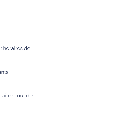
: horaires de
ents
haitez tout de