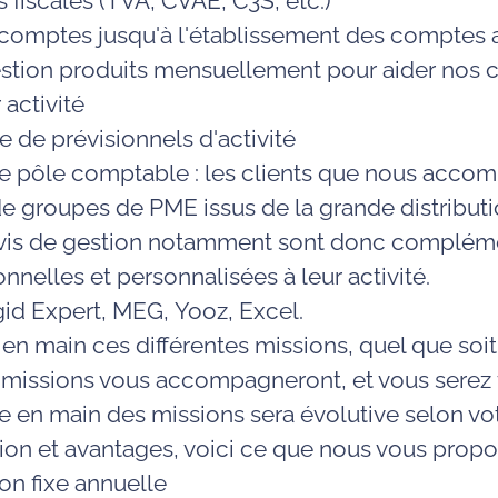
 fiscales
(TVA, CVAE, C3S, etc.)
 comptes
jusqu'à l'établissement des comptes 
estion
produits mensuellement pour aider nos c
 activité
ce de
prévisionnels
d'activité
ce pôle comptable : les clients que nous acc
de
groupes de PME issus de la grande distribut
ivis de gestion notamment sont donc
compléme
ionnelles
et
personnalisées à leur activité
.
gid
Expert,
MEG
,
Yooz
, Excel.
 en main ces différentes missions, quel que soit
 missions vous accompagneront, et vous serez 
se en main des missions sera évolutive
selon vo
on et avantages, voici ce que nous vous propo
n fixe annuelle