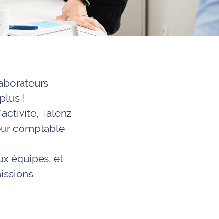
laborateurs
plus !
activité,
Talenz
eur comptable
x équipes, et
issions