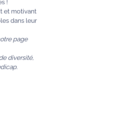
s !
t et motivant
les dans leur
otre page
e diversité,
ndicap.