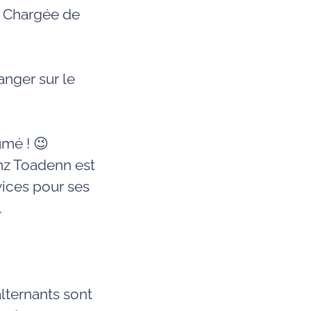
, Chargée de
nger sur le
umé ! 😉
nz Toadenn est
ices pour ses
.
lternants sont