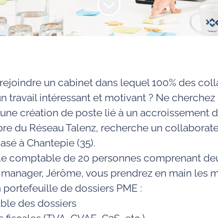
rejoindre un cabinet dans lequel 100% des col
n travail intéressant et motivant ? Ne cherchez 
’une
création de poste
lié à un accroissement d'
re du Réseau Talenz, recherche un
collaborat
asé à
Chantepie
(35).
ôle comptable de 20 personnes comprenant deu
n manager, Jérôme, vous prendrez en main les m
n
portefeuille de dossiers PME
:
able
des dossiers