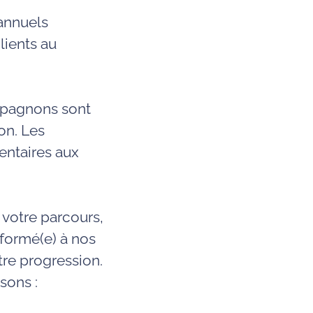
annuels
lients au
ompagnons sont
ion
. Les
ntaires aux
 votre parcours,
formé(e) à nos
tre progression.
sons :