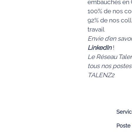
embauchés en C
100% de nos col
92% de nos coll
travail
Envie d’en savo
LinkedIn
!
Le Réseau Talen
tous nos postes
TALENZ2
Servi
Poste