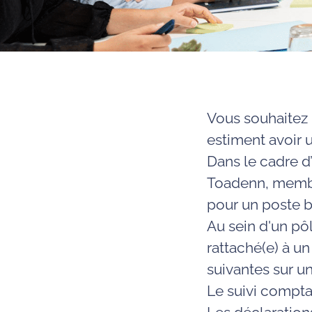
Vous souhaitez 
estiment avoir u
Dans le cadre d
Toadenn
, memb
pour un poste b
Au sein d'un p
rattaché(e) à u
suivantes sur u
Le
suivi compt