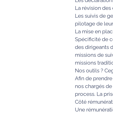
Les
déclarations
La
révision des
Les
suivis de g
pilotage de leur
La mise en pla
Spécificité de 
des dirigeants 
missions de su
missions tradit
Nos outils ?
Ce
Afin de prendre
nos chargés de
process.
La pri
Côté rémunérati
Une rémunératio