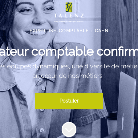
EXPERTISE-COMPTABLE
·
CAEN
ateur comptable confirm
des équipes dynamiques, une diversité de métiers 
au cœur de nos métiers !
Postuler