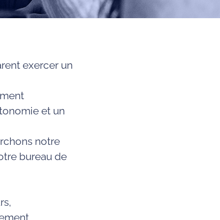
arent exercer un
ement
utonomie et un
erchons notre
otre bureau de
rs
,
nement