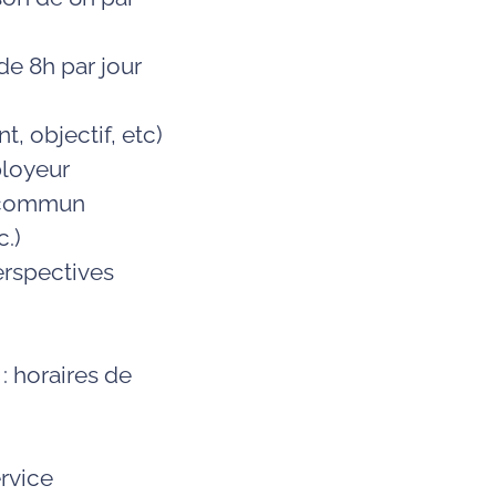
 de 8h par jour
, objectif, etc)
ployeur
n commun
c.)
erspectives
: horaires de
ervice