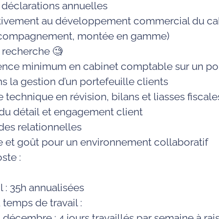
déclarations annuelles
activement au développement commercial du ca
 accompagnement, montée en gamme)
 recherche 🧐
rience minimum
en cabinet comptable sur un pos
s la gestion d’un portefeuille clients
se technique
en révision, bilans et liasses fiscale
 du
détail
et
engagement client
des relationnelles
e
et goût pour un environnement collaboratif
ste :
l : 35h annualisées
temps de travail :
31 décembre
: 4 jours travaillés par semaine à ra