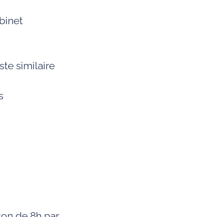
binet
te similaire
s
ison de 8h par