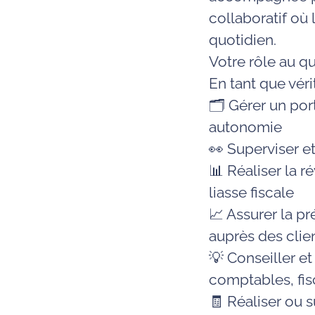
collaboratif où 
quotidien.
Votre rôle au qu
En tant que véri
🗂️ Gérer un por
autonomie
👀 Superviser e
📊 Réaliser la r
liasse fiscale
📈 Assurer la p
auprès des clie
💡 Conseiller e
comptables, fis
🧾 Réaliser ou s