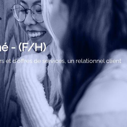
é - (F/H)
et d'offres de services, un relationnel client