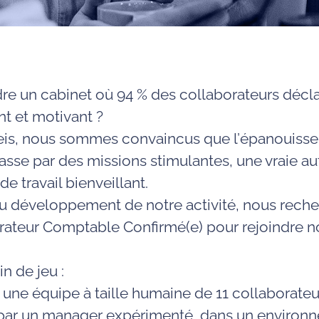
dre un cabinet où 94 % des collaborateurs décl
ant et motivant ?
teis, nous sommes convaincus que l’épanouiss
asse par des missions stimulantes, une vraie a
e travail bienveillant.
u développement de notre activité, nous rech
orateur Comptable Confirmé(e) pour rejoindre n
in de jeu :
 une équipe à taille humaine de
11 collaborateu
ar un manager expérimenté, dans un environ