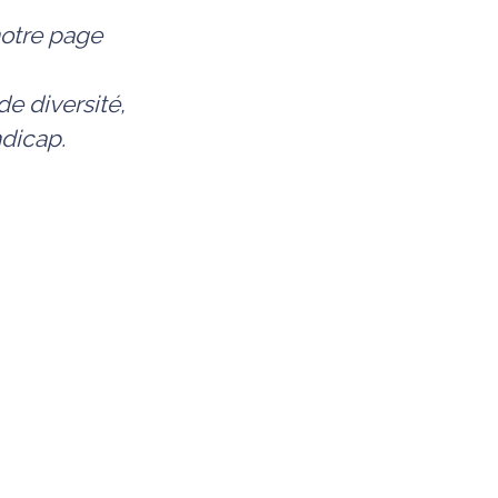
notre page
e diversité,
ndicap.