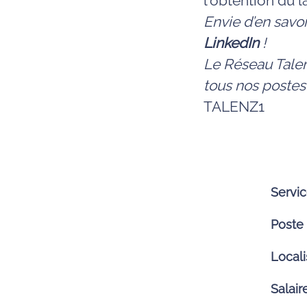
l'obtention du 
Envie d’en savo
LinkedIn
!
Le Réseau Talen
tous nos postes
TALENZ1
Servi
Poste
Locali
Salai