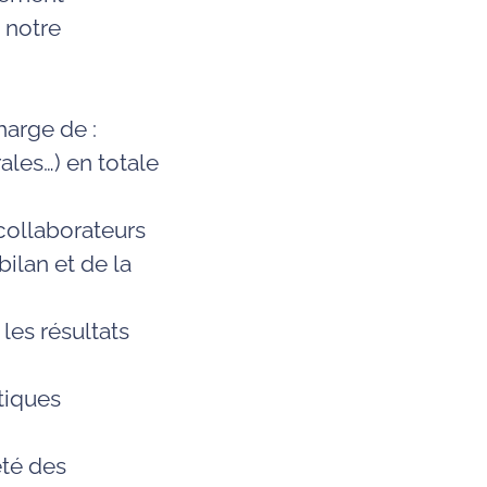
e notre
harge de :
ales…) en totale
 collaborateurs
bilan et de la
les résultats
tiques
êté des