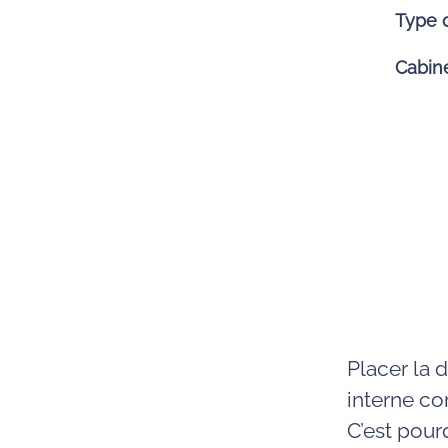
Type 
Cabin
Placer la 
interne co
C’est pou