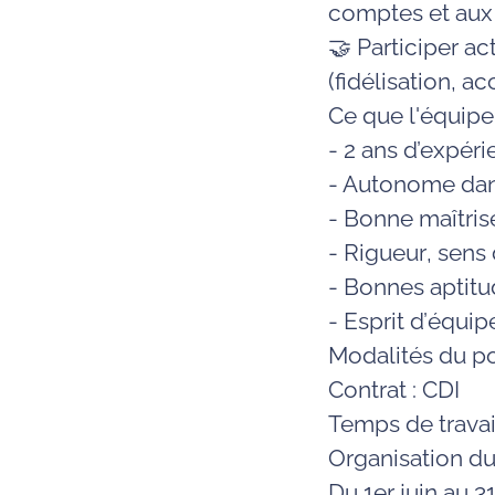
comptes et aux 
🤝 Participer 
(fidélisation,
Ce que l'équipe
- 2 ans d’expé
- Autonome
dan
- Bonne
maîtri
- Rigueur
, sens
-
Bonnes
aptitu
-
Esprit
d’équip
Modalités du po
Contrat : CDI
Temps de travai
Organisation du 
Du
1er juin au 