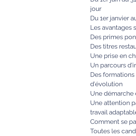
jour
Du
1er janvier a
Les avantages s
Des primes ponc
Des
titres rest
Une prise en c
Un parcours d’
i
Des formations 
d’
évolution
Une démarche d
Une attention p
travail adaptabl
Comment se pas
Toutes les cand