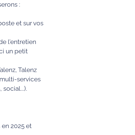
serons :
oste et sur vos
e l’entretien
i un petit
alenz, Talenz
multi-services
social...).
s en 2025 et