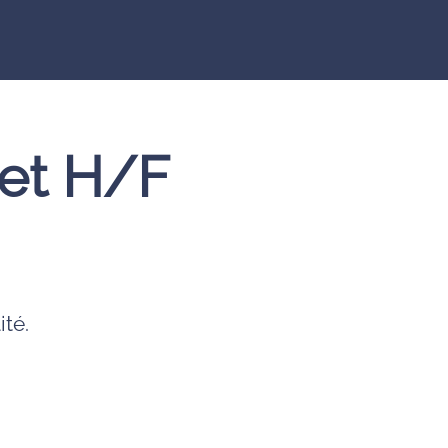
net H/F
ité.