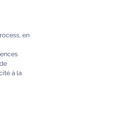
rocess, en
tences
 de
ité à la