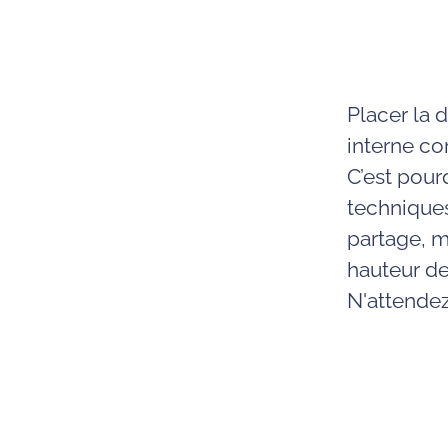
Placer la 
interne co
C’est pou
techniques
partage, m
hauteur de
N'attendez