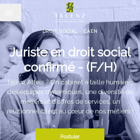
Partager la page
MENU CARRIÈRE
DROIT SOCIAL
·
CAEN
Juriste en droit social
confirmé - (F/H)
Talenz Alteis ? Un cabinet à taille humaine,
des équipes dynamiques, une diversité de
métiers et d'offres de services, un
relationnel client au cœur de nos métiers !
Postuler