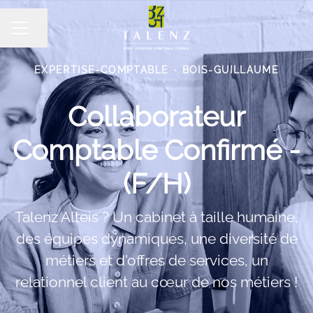
Partager la page
MENU CARRIÈRE
EXPERTISE-COMPTABLE
·
BOIS-GUILLAUME
Collaborateur
Comptable Confirmé -
(F/H)
Talenz Alteis ? Un cabinet à taille humaine,
des équipes dynamiques, une diversité de
métiers et d'offres de services, un
relationnel client au cœur de nos métiers !