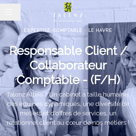
Partager la page
MENU CARRIÈRE
EXPERTISE-COMPTABLE
·
LE HAVRE
Responsable Client /
Collaborateur
Comptable - (F/H)
Talenz Alteis ? Un cabinet à taille humaine,
des équipes dynamiques, une diversité de
métiers et d'offres de services, un
relationnel client au cœur de nos métiers !