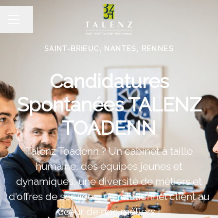
Partager la page
MENU CARRIÈRE
SAINT-BRIEUC, NANTES, RENNES
Candidatures
Spontanées TALENZ
TOADENN
Talenz Toadenn ? Un cabinet à taille
humaine, des équipes jeunes et
dynamiques, une diversité de métiers et
d'offres de services, un relationnel client au
cœur de nos métiers !